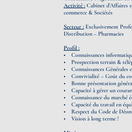
Activité :
Cabinet d’Affaires s
commerce & Sociétés
Secteur :
Exclusivement Profes
Distribution – Pharmacies
Profil :
• Connaissances informatique
• Prospection terrain & tél
• Connaissances Générales en 
• Convivialité – Goût du cont
• Bonne présentation généra
• Capacité à gérer un courant
• Connaissance du marché é
• Capacité du travail en équ
• Respect du Code de Déonto
• Vision à long terme !