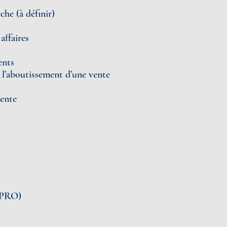
he (à définir)
affaires
ents
l’aboutissement d’une vente
vente
RCPRO)