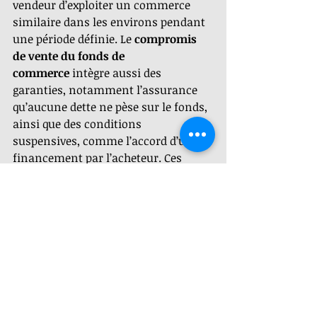
vendeur d’exploiter un commerce 
similaire dans les environs pendant 
une période définie. Le 
compromis 
de vente du fonds de 
commerce
 intègre aussi des 
garanties, notamment l’assurance 
qu’aucune dette ne pèse sur le fonds, 
ainsi que des conditions 
suspensives, comme l’accord d’un 
financement par l’acheteur. Ces 
mesures sécurisent la transaction et 
évitent les conflits après signature. 
Même lors d’une 
cession de fonds de 
commerce sans cessation 
d'activité
,
 ces précautions restent 
essentielles.
Cabinet Cosmos, votre allié 